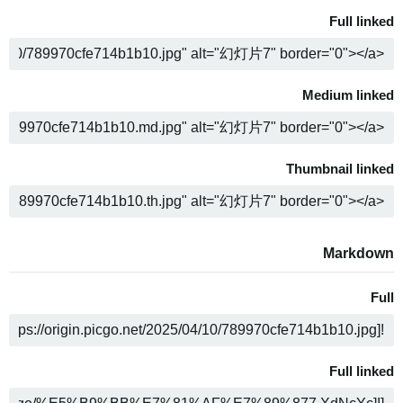
Full linked
ה
Medium linked
ה
Thumbnail linked
ה
Markdown
Full
ה
Full linked