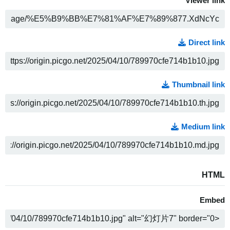
Viewer link
ה
Direct link
ה
Thumbnail link
ה
Medium link
ה
HTML
Embed
ה