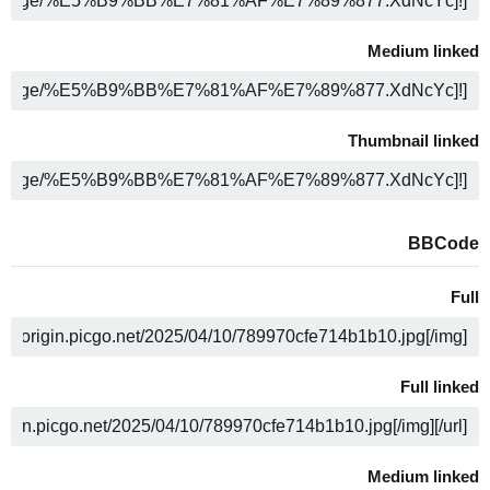
ה
Medium linked
ה
Thumbnail linked
ה
BBCode
Full
ה
Full linked
ה
Medium linked