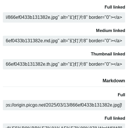
Full linked
ن
Medium linked
ن
Thumbnail linked
ن
Markdown
Full
ن
Full linked