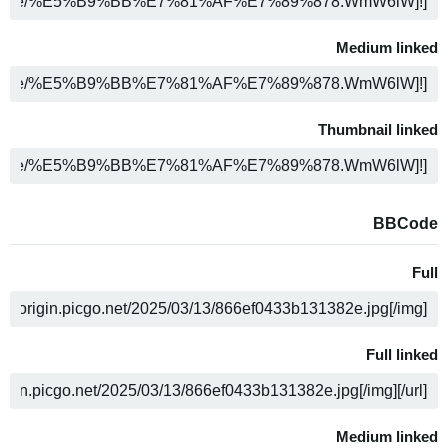
ن
Medium linked
ن
Thumbnail linked
ن
BBCode
Full
ن
Full linked
ن
Medium linked