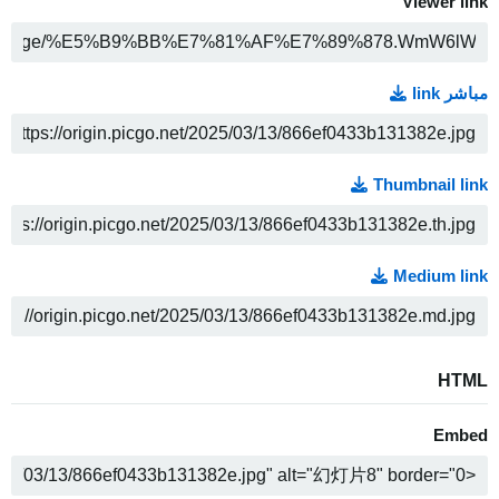
Viewer link
ن
مباشر link
ن
Thumbnail link
ن
Medium link
ن
HTML
Embed
ن