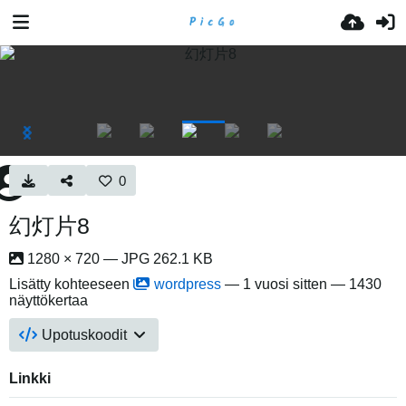
0
幻灯片8
1280 × 720 — JPG 262.1 KB
Lisätty kohteeseen
wordpress
—
1 vuosi sitten
— 1430
näyttökertaa
Upotuskoodit
Linkki