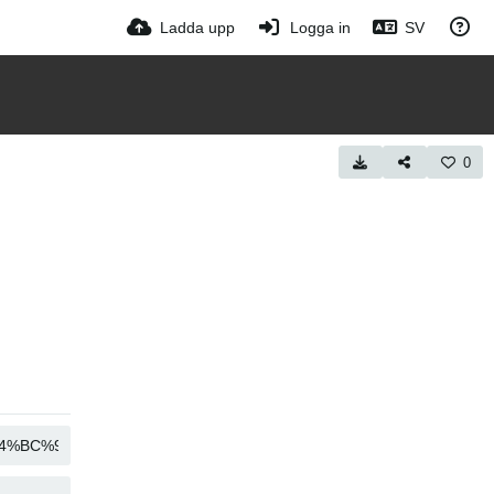
Ladda upp
Logga in
SV
0
COPY