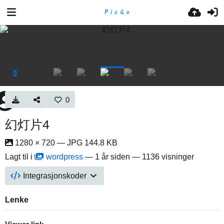
0
幻灯片4
1280 × 720 — JPG 144.8 KB
Lagt til i
wordpress
—
1 år siden
— 1136 visninger
Integrasjonskoder
Lenke