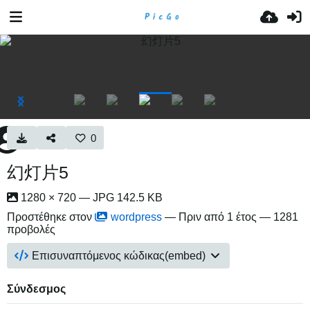
0
幻灯片5
1280 × 720 — JPG 142.5 KB
Προστέθηκε στον
wordpress
—
Πριν από 1 έτος
— 1281
προβολές
Επισυναπτόμενος κώδικας(embed)
Σύνδεσμος