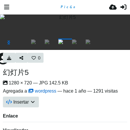
0
幻灯片5
1280 × 720 — JPG 142.5 KB
Agregada a
wordpress
—
hace 1 año
— 1291 visitas
Insertar
Enlace