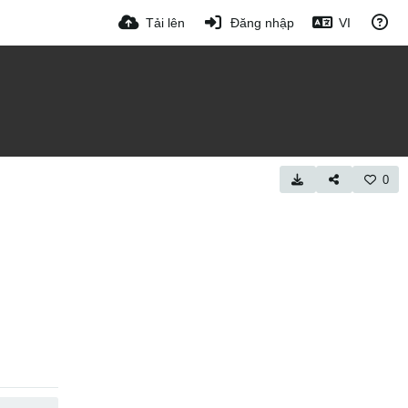
Tải lên
Đăng nhập
VI
0