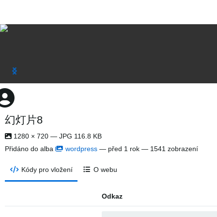
幻灯片8
1280 × 720 — JPG 116.8 KB
Přidáno do alba
wordpress
—
před 1 rok
— 1541 zobrazení
Kódy pro vložení
O webu
Odkaz