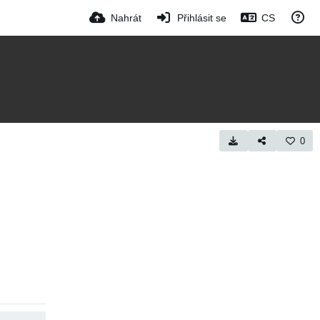
Nahrát
Přihlásit se
CS
0