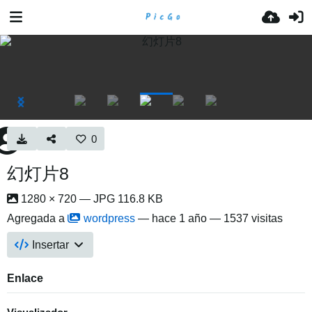
0
幻灯片8
1280 × 720 — JPG 116.8 KB
Agregada a
wordpress
—
hace 1 año
— 1537 visitas
Insertar
Enlace