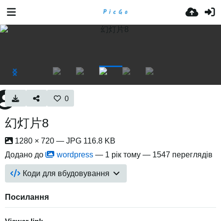
0
幻灯片8
1280 × 720 — JPG 116.8 KB
Додано до
wordpress
—
1 рік тому
— 1547 переглядів
Коди для вбудовування
Посилання