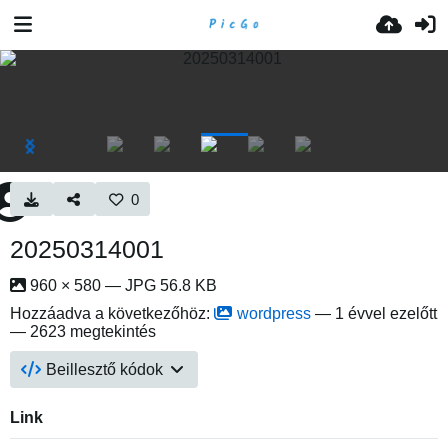
0
20250314001
960 × 580 — JPG 56.8 KB
Hozzáadva a következőhöz:
wordpress
—
1 évvel ezelőtt
— 2623 megtekintés
Beillesztő kódok
Link