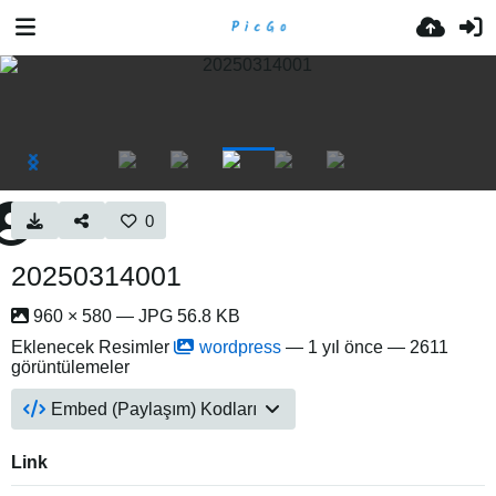
0
20250314001
960 × 580 — JPG 56.8 KB
Eklenecek Resimler
wordpress
—
1 yıl önce
— 2611
görüntülemeler
Embed (Paylaşım) Kodları
Link