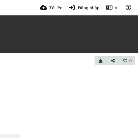
Tải lên
Đăng nhập
VI
0