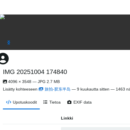
IMG 20251004 174840
4096 × 3548 — JPG 2.7 MB
Lisätty kohteeseen
旅拍-胶东半岛
—
9 kuukautta sitten
— 1463 nä
Upotuskoodit
Tietoa
EXIF data
Linkki