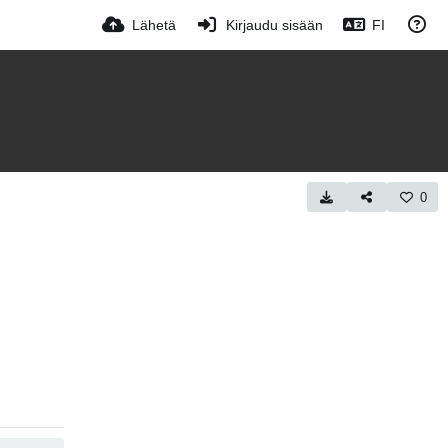
Lähetä
Kirjaudu sisään
FI
0