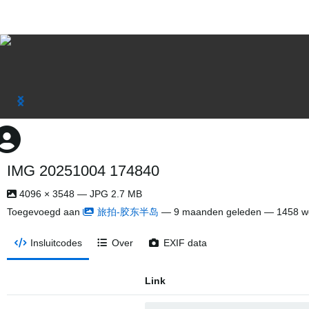
IMG 20251004 174840
4096 × 3548 — JPG 2.7 MB
Toegevoegd aan
旅拍-胶东半岛
—
9 maanden geleden
— 1458 w
Insluitcodes
Over
EXIF data
Link