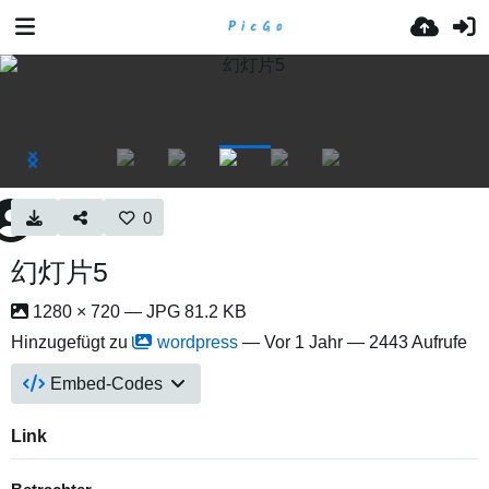
0
幻灯片5
1280 × 720 — JPG 81.2 KB
Hinzugefügt zu
wordpress
—
Vor 1 Jahr
— 2443 Aufrufe
Embed-Codes
Link