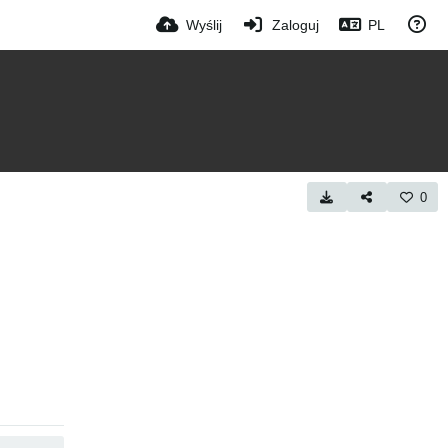
Wyślij
Zaloguj
PL
0