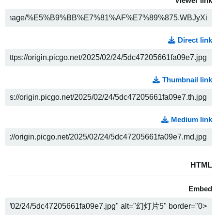
Viewer link
ה
Direct link
ה
Thumbnail link
ה
Medium link
ה
HTML
Embed
ה