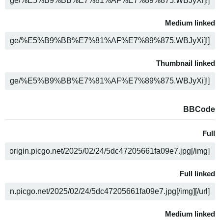
ה
Medium linked
ה
Thumbnail linked
ה
BBCode
Full
ה
Full linked
ה
Medium linked