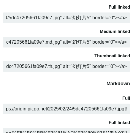
Full linked
ה
Medium linked
ה
Thumbnail linked
ה
Markdown
Full
ה
Full linked