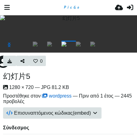
0
幻灯片5
1280 × 720 — JPG 81.2 KB
Προστέθηκε στον
wordpress
—
Πριν από 1 έτος
— 2445
προβολές
Επισυναπτόμενος κώδικας(embed)
Σύνδεσμος