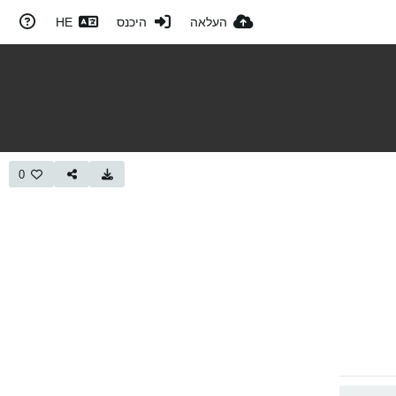
העלאה
היכנס
HE
0