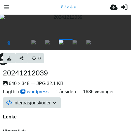
0
20241212039
640 × 348 — JPG 32.1 KB
Lagt til i
wordpress
—
1 år siden
— 1686 visninger
Integrasjonskoder
Lenke