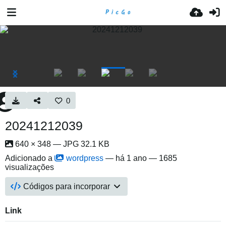
0
20241212039
640 × 348 — JPG 32.1 KB
Adicionado a
wordpress
—
há 1 ano
— 1685
visualizações
Códigos para incorporar
Link