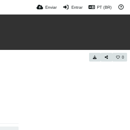
Enviar
Entrar
PT (BR)
0