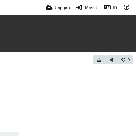
Unggah
Masuk
ID
0