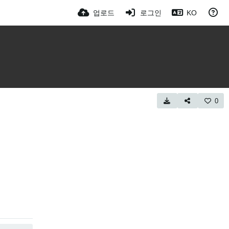
업로드
로그인
KO
0