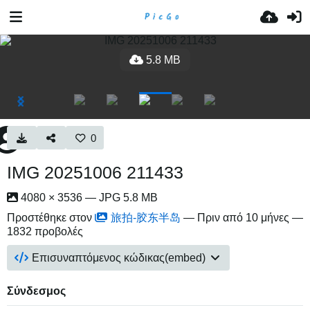
5.8 MB
0
IMG 20251006 211433
4080 × 3536 — JPG 5.8 MB
Προστέθηκε στον
旅拍-胶东半岛
—
Πριν από 10 μήνες
—
1832 προβολές
Επισυναπτόμενος κώδικας(embed)
Σύνδεσμος