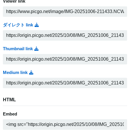
Viewer link
ダイレクト link
Thumbnail link
Medium link
HTML
Embed