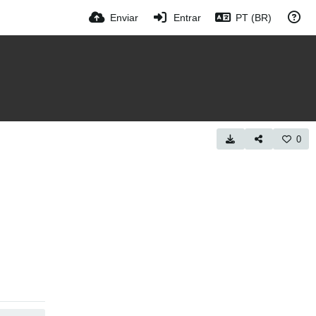
Enviar
Entrar
PT (BR)
0