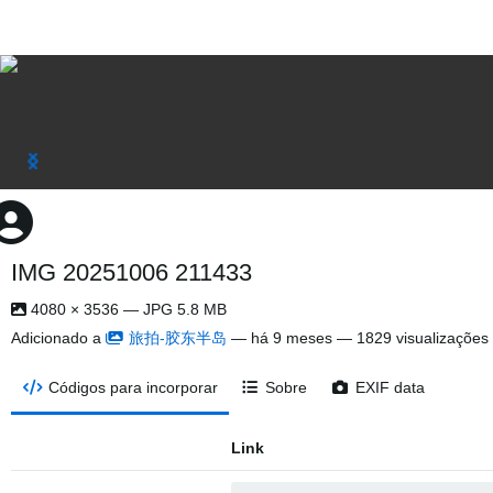
IMG 20251006 211433
4080 × 3536 — JPG 5.8 MB
Adicionado a
旅拍-胶东半岛
—
há 9 meses
— 1829 visualizações
Códigos para incorporar
Sobre
EXIF data
Link