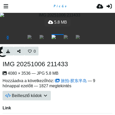
5.8 MB
0
IMG 20251006 211433
4080 × 3536 — JPG 5.8 MB
Hozzáadva a következőhöz:
旅拍-胶东半岛
—
9
hónappal ezelőtt
— 1827 megtekintés
Beillesztő kódok
Link