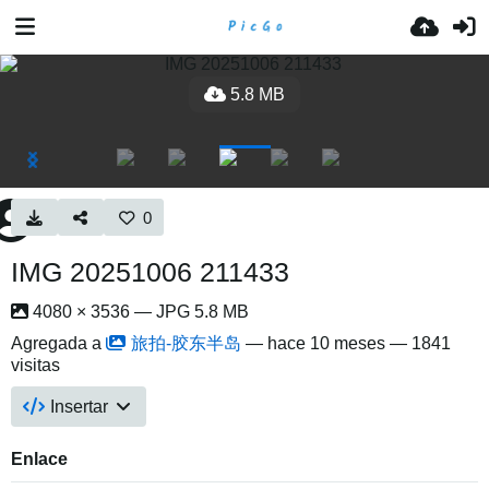
5.8 MB
0
IMG 20251006 211433
4080 × 3536 — JPG 5.8 MB
Agregada a
旅拍-胶东半岛
—
hace 10 meses
— 1841
visitas
Insertar
Enlace