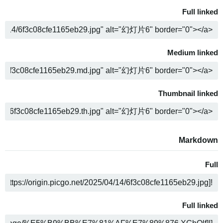
Full linked
ה
Medium linked
ה
Thumbnail linked
ה
Markdown
Full
ה
Full linked