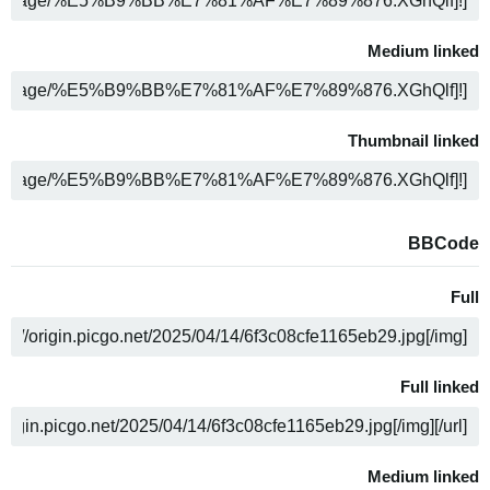
ה
Medium linked
ה
Thumbnail linked
ה
BBCode
Full
ה
Full linked
ה
Medium linked