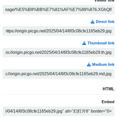
Viewer link
ה
Direct link
ה
Thumbnail link
ה
Medium link
ה
HTML
Embed
ה