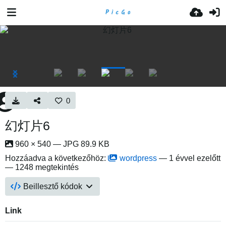
0
幻灯片6
960 × 540 — JPG 89.9 KB
Hozzáadva a következőhöz:
wordpress
—
1 évvel ezelőtt
— 1248 megtekintés
Beillesztő kódok
Link