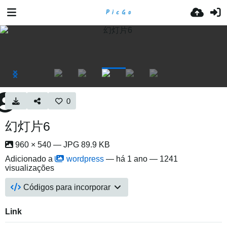
0
幻灯片6
960 × 540 — JPG 89.9 KB
Adicionado a
wordpress
—
há 1 ano
— 1241
visualizações
Códigos para incorporar
Link