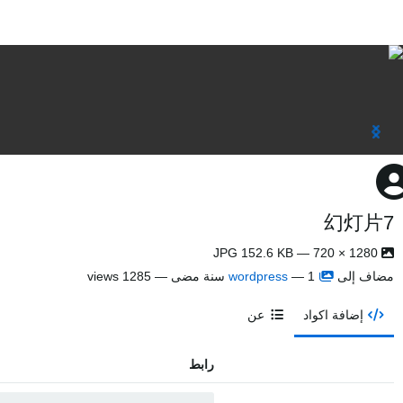
幻灯片7
1280 × 720 — JPG 152.6 KB
مضاف إلى
1 سنة مضى
—
wordpress
— 1285 views
إضافة اكواد
عن
رابط