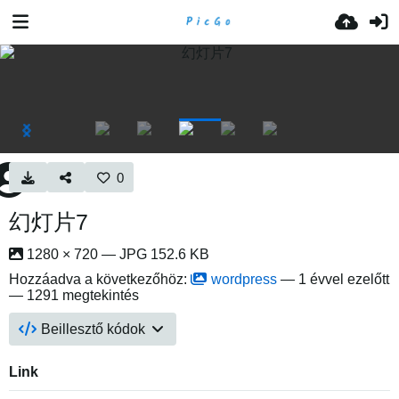
0
幻灯片7
1280 × 720 — JPG 152.6 KB
Hozzáadva a következőhöz:
wordpress
—
1 évvel ezelőtt
— 1291 megtekintés
Beillesztő kódok
Link