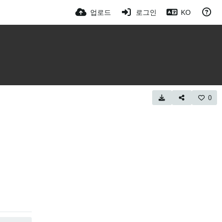
업로드
로그인
KO
0