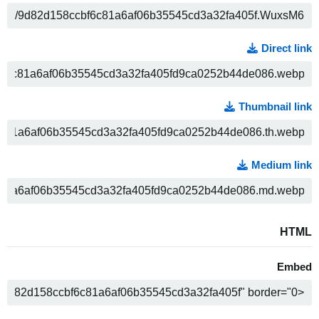
ה
Direct link
ה
Thumbnail link
ה
Medium link
ה
HTML
Embed
ה