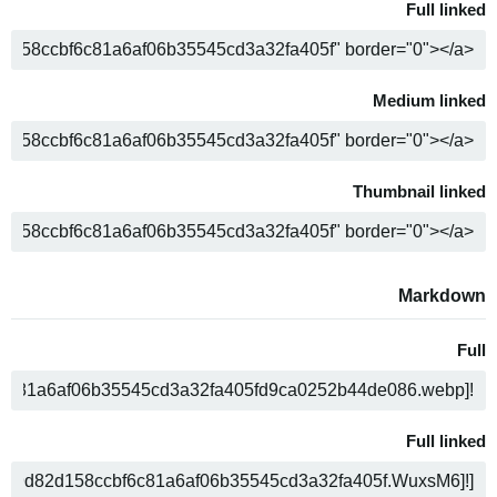
Full linked
ה
Medium linked
ה
Thumbnail linked
ה
Markdown
Full
ה
Full linked
ה