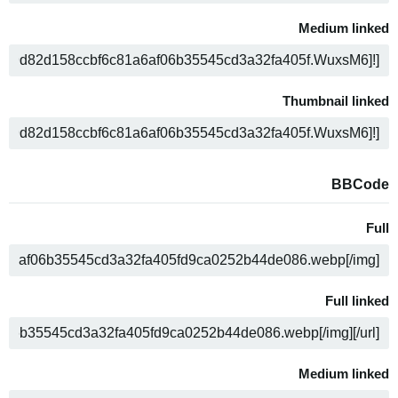
Medium linked
ה
Thumbnail linked
ה
BBCode
Full
ה
Full linked
ה
Medium linked