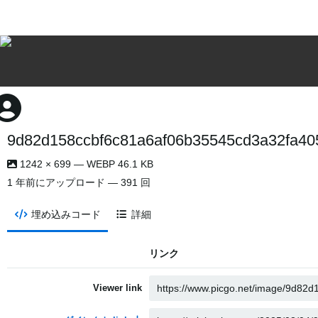
9d82d158ccbf6c81a6af06b35545cd3a32fa40
1242 × 699 — WEBP 46.1 KB
1 年前
にアップロード — 391 回
埋め込みコード
詳細
リンク
Viewer link