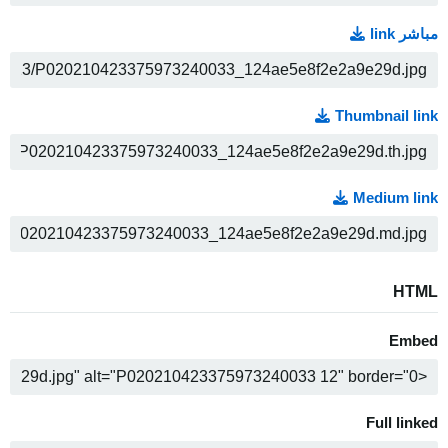
مباشر link
ن
Thumbnail link
ن
Medium link
ن
HTML
Embed
ن
Full linked