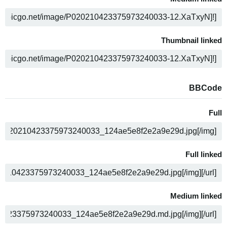
ن
Thumbnail linked
ن
BBCode
Full
ن
Full linked
ن
Medium linked
ن