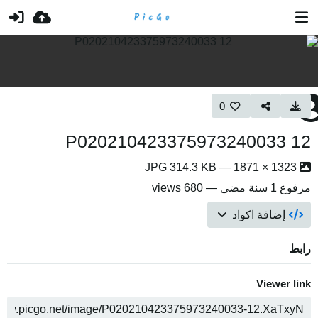
0
P020210423375973240033 12
1323 × 1871 — JPG 314.3 KB
مرفوع
1 سنة مضى
— 680 views
إضافة اكواد
رابط
Viewer link
ن