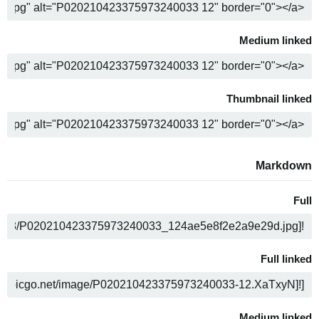
ن
Medium linked
ن
Thumbnail linked
ن
Markdown
Full
ن
Full linked
ن
Medium linked