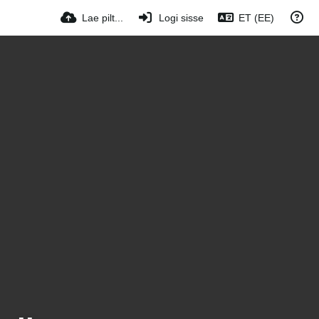
Lae pilt...
Logi sisse
ET (EE)