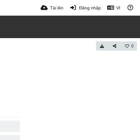
Tải lên
Đăng nhập
VI
0
SAO CHÉP