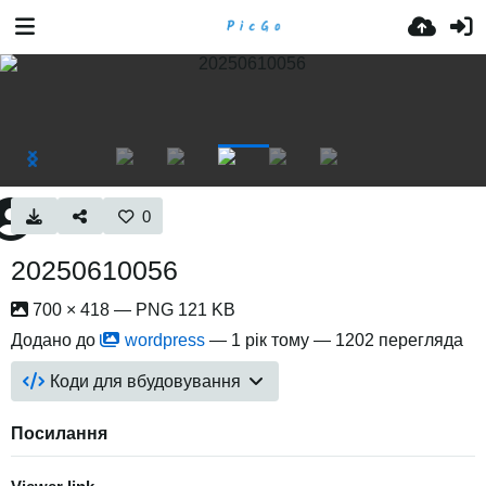
0
20250610056
700 × 418 — PNG 121 KB
Додано до
wordpress
—
1 рік тому
— 1202 перегляда
Коди для вбудовування
Посилання