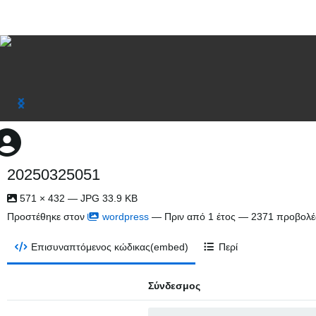
20250325051
571 × 432 — JPG 33.9 KB
Προστέθηκε στον
wordpress
—
Πριν από 1 έτος
— 2371 προβολέ
Επισυναπτόμενος κώδικας(embed)
Περί
Σύνδεσμος