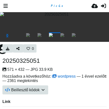
0
20250325051
571 × 432 — JPG 33.9 KB
Hozzáadva a következőhöz:
wordpress
—
1 évvel ezelőtt
— 2361 megtekintés
Beillesztő kódok
Link