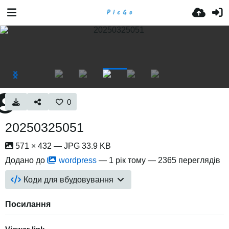
0
20250325051
571 × 432 — JPG 33.9 KB
Додано до
wordpress
—
1 рік тому
— 2365 переглядів
Коди для вбудовування
Посилання