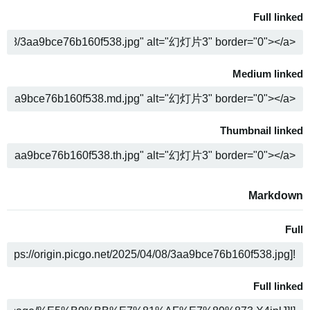
Full linked
ن
Medium linked
ن
Thumbnail linked
ن
Markdown
Full
ن
Full linked