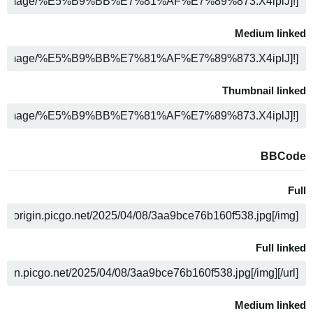
ن
Medium linked
ن
Thumbnail linked
ن
BBCode
Full
ن
Full linked
ن
Medium linked