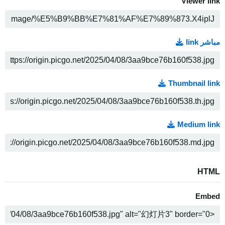
Viewer link
ن
مباشر link
ن
Thumbnail link
ن
Medium link
ن
HTML
Embed
ن