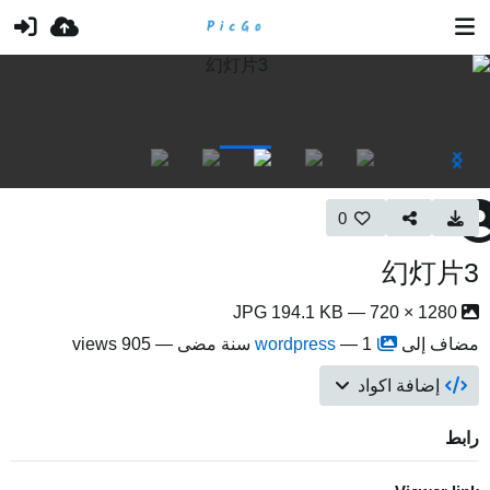
0
幻灯片3
1280 × 720 — JPG 194.1 KB
مضاف إلى
1 سنة مضى
—
wordpress
— 905 views
إضافة اكواد
رابط