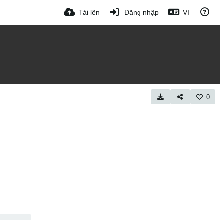
Tải lên
Đăng nhập
VI
0