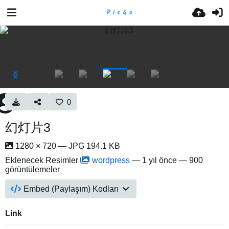
0
幻灯片3
1280 × 720 — JPG 194.1 KB
Eklenecek Resimler
wordpress
—
1 yıl önce
— 900
görüntülemeler
Embed (Paylaşım) Kodları
Link