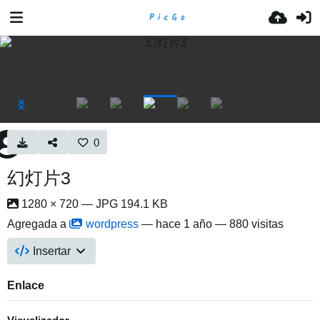
0
幻灯片3
1280 × 720 — JPG 194.1 KB
Agregada a
wordpress
—
hace 1 año
— 880 visitas
Insertar
Enlace